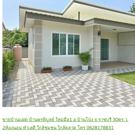
ขายบ้านแฝด บ้านพรพิบูลย์ ใหม่มือ1 อ.บ้านโป่ง จ.ราชบุรี 30ตร.ว.
2ห้องนอน ทำเลดี ใกล้ชุมชน ใกล้ตลาด โทร 0628178831