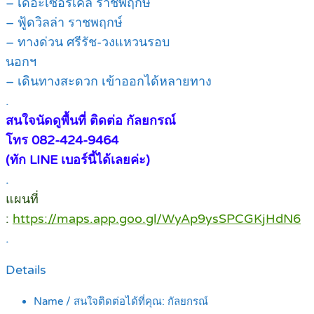
– เดอะเซอร์เคิล ราชพฤกษ์
– ฟู้ดวิลล่า ราชพฤกษ์
– ทางด่วน ศรีรัช-วงแหวนรอบ
นอกฯ
– เดินทางสะดวก เข้าออกได้หลายทาง
.
สนใจนัดดูพื้นที่ ติดต่อ กัลยกรณ์
โทร 082-424-9464
(ทัก LINE เบอร์นี้ได้เลยค่ะ)
.
แผนที่
:
https://maps.app.goo.gl/WyAp9ysSPCGKjHdN6
.
Details
Name / สนใจติดต่อได้ที่คุณ:
กัลยกรณ์