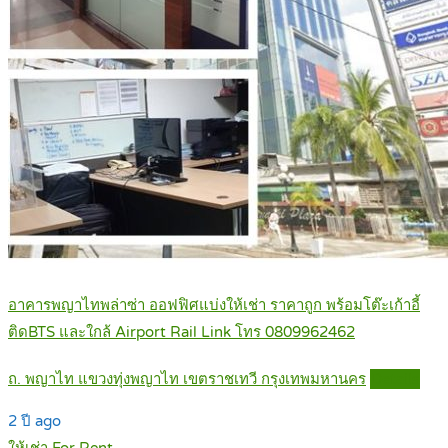
อาคารพญาไทพล่าซ่า ออฟฟิศแบ่งให้เช่า ราคาถูก พร้อมโต๊ะเก้าอี้
ติดBTS และใกล้ Airport Rail Link โทร 0809962462
ถ. พญาไท แขวงทุ่งพญาไท เขตราชเทวี กรุงเทพมหานคร
Details
2 ปี ago
ให้เช่า For Rent