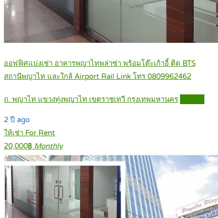
ออฟฟิศแบ่งเช่า อาคารพญาไทพล่าซ่า พร้อมโต๊ะเก้าอี้ ติด BTS
สถานีพญาไท และใกล้ Airport Rail Link โทร 0809962462
ถ. พญาไท แขวงทุ่งพญาไท เขตราชเทวี กรุงเทพมหานคร
Details
2 ปี ago
ให้เช่า For Rent
20,000฿
Monthly