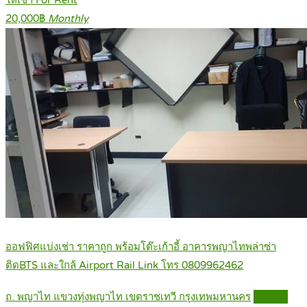
20,000฿
Monthly
ออฟฟิศแบ่งเช่า ราคาถูก พร้อมโต๊ะเก้าอี้ อาคารพญาไทพล่าซ่า
ติดBTS และใกล้ Airport Rail Link โทร 0809962462
ถ. พญาไท แขวงทุ่งพญาไท เขตราชเทวี กรุงเทพมหานคร
Details