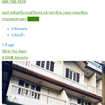
089-768-3529
หมู่บ้านสินทวีแกรนด์วิลเลจ แขวงท่าข้าม เขตบางขุนเทียน
กรุงเทพมหานคร
Details
3
ห้องนอน
3
ห้องน้ำ
1 ปี ago
ให้เช่า For Rent
9,000฿
Monthly