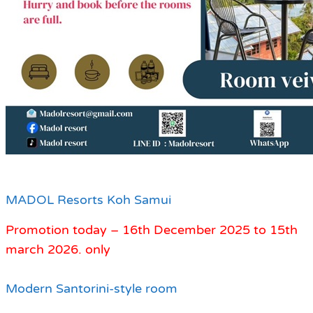
MADOL Resorts Koh Samui
Promotion today – 16th December 2025 to 15th
march 2026. only
Modern Santorini-style room