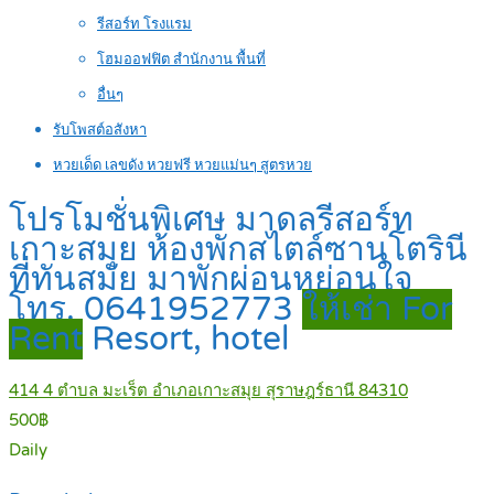
รีสอร์ท โรงแรม
โฮมออฟฟิต สำนักงาน พื้นที่
อื่นๆ
รับโพสต์อสังหา
หวยเด็ด เลขดัง หวยฟรี หวยแม่นๆ สูตรหวย
โปรโมชั่นพิเศษ มาดลรีสอร์ท
เกาะสมุย ห้องพักสไตล์ซานโตรินี
ที่ทันสมัย มาพักผ่อนหย่อนใจ
โทร. 0641952773
ให้เช่า For
Rent
Resort, hotel
414 4 ตำบล มะเร็ต อำเภอเกาะสมุย สุราษฎร์ธานี 84310
500฿
Daily