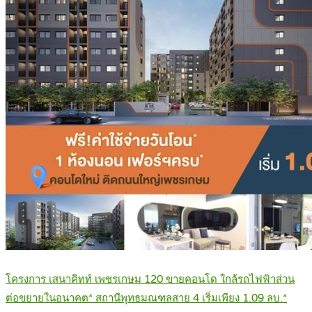
โครงการ เสนาคิทท์ เพชรเกษม 120 ขายคอนโด ใกล้รถไฟฟ้าส่วน
ต่อขยายในอนาคต* สถานีพุทธมณฑลสาย 4 เริ่มเพียง 1.09 ลบ.*