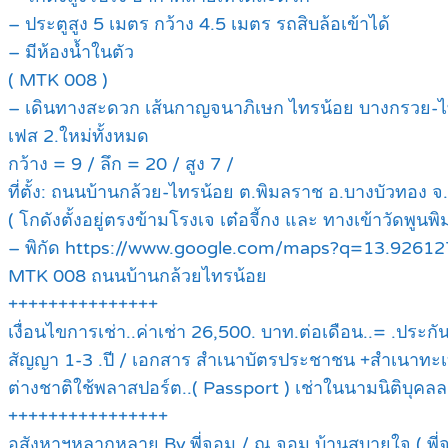
– ประตูสูง 5 เมตร กว้าง 4.5 เมตร รถสิบล้อเข้าได้
– มีห้องน้ำในตัว
( MTK 008 )
– เดินทางสะดวก เส้นกาญจนาภิเษก ไทรน้อย บางกรวย-ไ
เฟส 2.ใหม่ทั้งหมด
กว้าง = 9 / ลึก = 20 / สูง 7 /
ที่ตั้ง: ถนนบ้านกล้วย-ไทรน้อย ต.พิมลราช อ.บางบัวทอง จ.
( โกดังตั้งอยู่ตรงข้ามโรงเจ เต๋อจี้กง และ ทางเข้าวัดพูนพ
– พิกัด https://www.google.com/maps?q=13.926
MTK 008 ถนนบ้านกล้วยไทรน้อย
+++++++++++++++
เงื่อนไขการเช่า..ค่าเช่า 26,500. บาท.ต่อเดือน..= .ประกัน
สัญญา 1-3 .ปี / เอกสาร สำเนาบัตรประชาชน +สำเนาทะเบี
ต่างชาติใช้พลาสปอร์ต..( Passport ) เช่าในนามนิติบุค
++++++++++++++++
อสังหาฯหลากหลาย.By.พี่จอม / ณ.จอม บ้านสบายใจ ( พี่จอ