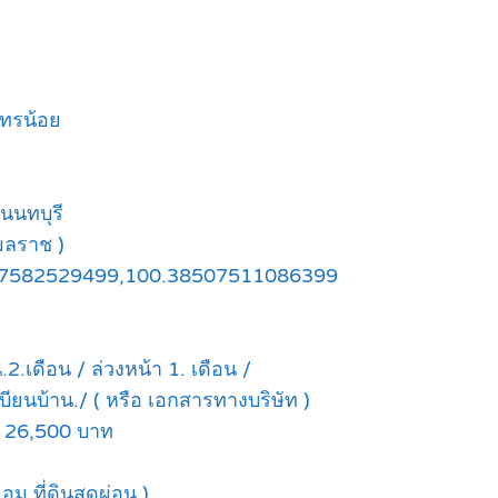
ทรน้อย
นนทบุรี
ิมลราช )
127582529499,100.38507511086399
.2.เดือน / ล่วงหน้า 1. เดือน /
ยนบ้าน./ ( หรือ เอกสารทางบริษัท )
ลล 26,500 บาท
ม ที่ดินสดผ่อน )