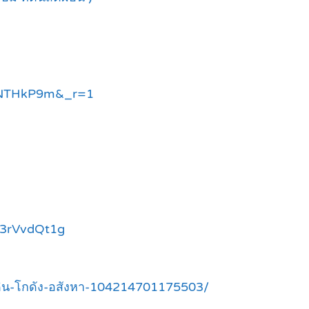
qZNTHkP9m&_r=1
c3rVvdQt1g
่ดิน-โกดัง-อสังหา-104214701175503/