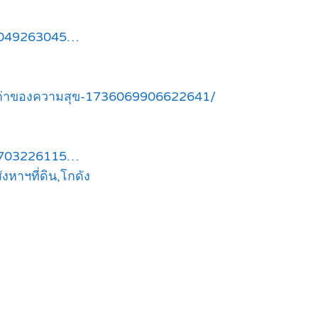
83049263045…
ณค่าของความสุข-1736069906622641/
75703226115…
ังหาฯที่ดิน,โกดัง