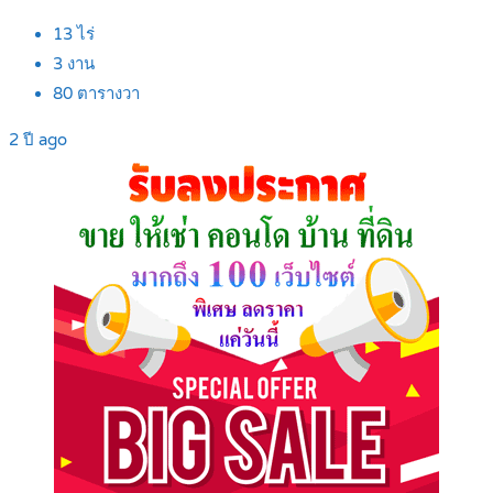
13
ไร่
3
งาน
80
ตารางวา
2 ปี ago