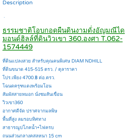
Description
.
ธรรมชาติโอบกอดผืนดินงามดั่งอัญมณีได
มอนด์ฮิลล์ที่ดินวิวเขา 360.องศา T.062-
1574449
ที่ดินแปลงสวย สำหรับคุณคนพิเศษ DIAM NDHILL
ที่ดินขนาด 415-515 ตรว. / ตุลาราคา
โปร.เพียง 4700.฿ ต่อ.ตรว.
โฉนดครุฑแดงพร้อมโอน
สัมผัสสายหมอก นั่งชมสันเขื่อน
วิวเขา360
อากาศดีจัด ปราศจากมลพิษ
พื้นที่สูง ลมรอบทิศทาง
สาธารณูปโภคน้ำ+ไฟครบ
ถนนส่วนกลางคสลหนา 15 cm