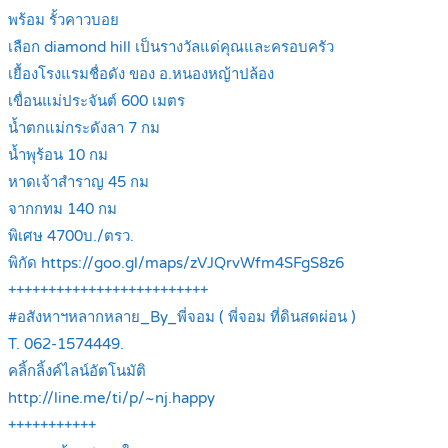
พร้อม รั้วคาวบอย
เลือก diamond hill เป็นรางวัลแด่คุณและครอบครัว
เยื้องโรงแรมชื่อดัง ของ อ.หนองหญ้าปล้อง
เขื่อนแม่ประจันต์ 600 เมตร
น้ำตกแม่กระดังลา 7 กม
น้ำพุร้อน 10 กม
หาดเจ้าสำราญ 45 กม
จากกทม 140 กม
พิเศษ 4700บ./ตรว.
พิกัด https://goo.gl/maps/zVJQrvWfm4SFgS8z6
+++++++++++++++++++++++++
#อสังหาฯหลากหลาย_By_พี่จอม ( พี่จอม ที่ดินสดผ่อน )
T. 062-1574449.
คลิ้กลิ้งค์ไลน์อัตโนมัติ
http://line.me/ti/p/~nj.happy
+++++++++++