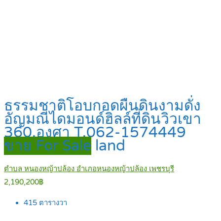
ธรรมชาติโอบกอดผืนดินงามดั่ง
อัญมณีไดมอนด์ฮิลล์ที่ดินวิวเขา
360.องศา T.062-1574449
ขาย For Sale
land
ตำบล หนองหญ้าปล้อง อำเภอหนองหญ้าปล้อง เพชรบุรี
2,190,200฿
415
ตารางวา