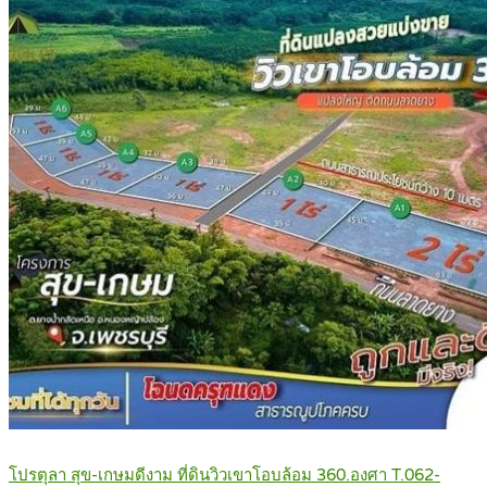
โปรตุลา สุข-เกษมดีงาม ที่ดินวิวเขาโอบล้อม 360.องศา T.062-