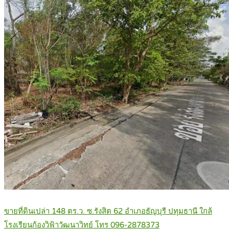
ขายที่ดินเปล่า 148 ตร.ว. ซ.รังสิต 62 อำเภอธัญบุรี ปทุมธานี ใกล้
โรงเรียนก้องวิฟ้าวัฒนาวิทย์ โทร 096-2878373