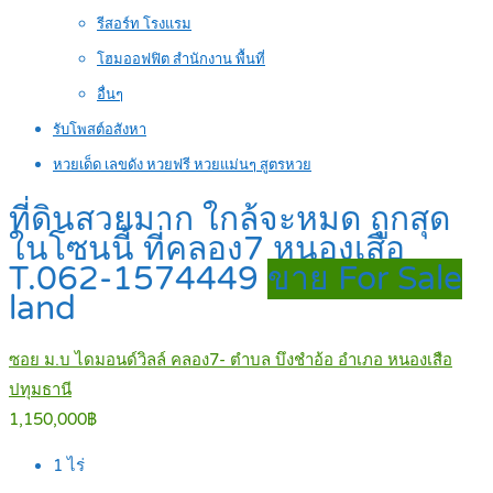
รีสอร์ท โรงแรม
โฮมออฟฟิต สำนักงาน พื้นที่
อื่นๆ
รับโพสต์อสังหา
หวยเด็ด เลขดัง หวยฟรี หวยแม่นๆ สูตรหวย
ที่ดินสวยมาก ใกล้จะหมด ถูกสุด
ในโซนนี้ ที่คลอง7 หนองเสือ
T.062-1574449
ขาย For Sale
land
ซอย ม.บ ไดมอนด์วิลล์ คลอง7- ตำบล บึงชำอ้อ อำเภอ หนองเสือ
ปทุมธานี
1,150,000฿
1
ไร่