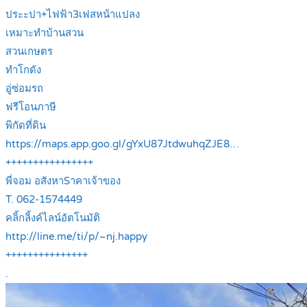
ประะปา+ไฟฟ้า3เฟสหน้าแปลง
เหมาะทำบ้านสวน
สวนเกษตร
ทำโกดัง
อู่ซ่อมรถ
ฟรีโอนภาษี
พิกัดที่ดิน
https://maps.app.goo.gl/gYxU87JtdwuhqZJE8…
++++++++++++++++
พี่จอม อสังหาSาคาเจ้าของ
T. 062-1574449
คลิ้กลิ้งค์ไลน์อัตโนมัติ
http://line.me/ti/p/~nj.happy
+++++++++++++++
.