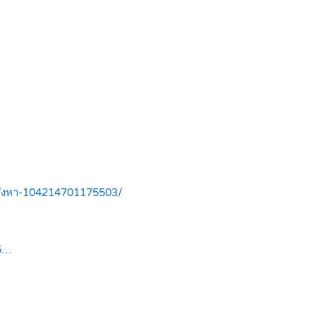
อสังหา-104214701175503/
45…