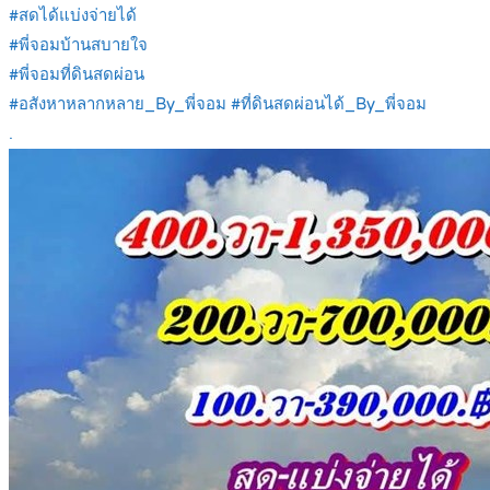
#สดได้แบ่งจ่ายได้
#พี่จอมบ้านสบายใจ
#พี่จอมที่ดินสดผ่อน
#อสังหาหลากหลาย_By_พี่จอม #ที่ดินสดผ่อนได้_By_พี่จอม
.