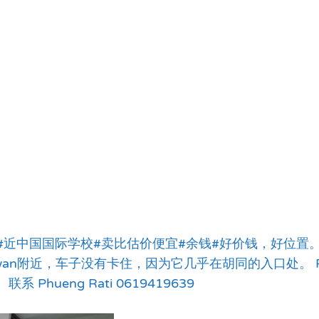
#近中国国际学校#卖比估价便宜#余钱#好价钱，好位置
gwan附近，车子没有卡住，因为它几乎在胡同的入口处。 Prach
联系 Phueng Rati 0619419639