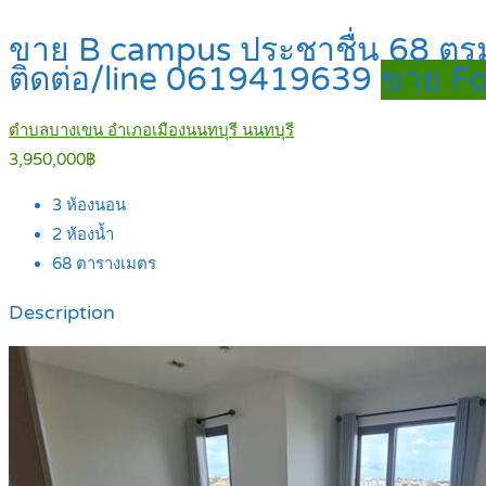
ขาย B campus ประชาชื่น 68 ตรม. ห้
ติดต่อ/line 0619419639
ขาย Fo
ตำบลบางเขน อำเภอเมืองนนทบุรี นนทบุรี
3,950,000฿
3
ห้องนอน
2
ห้องน้ำ
68
ตารางเมตร
Description