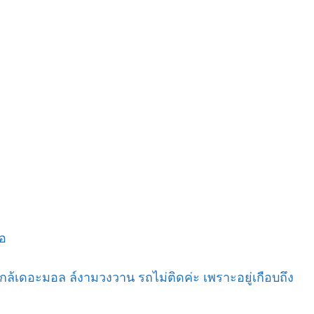
ือ
ใกล้เดอะมอล ล์งามวงวาน รถไม่ติดค่ะ เพราะอยู่เกือบถึง