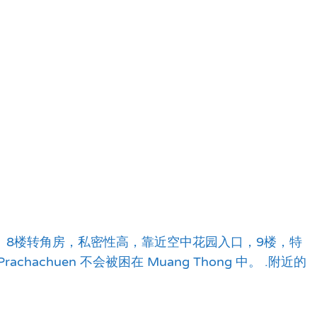
。 8楼转角房，私密性高，靠近空中花园入口，9楼，特
achuen 不会被困在 Muang Thong 中。 .附近的