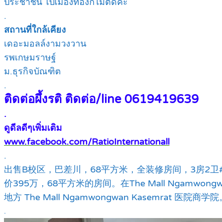
ประชาชื่น ไปเมืองทองก็ไม่ติดค่ะ
.
สถานที่ใกล้เคียง
เดอะมอลล์งามวงวาน
รพเกษมราษฐ์
ม.ธุรกิจบัณฑิต
.
ติดต่อผึ้งรติ ติดต่อ/line 0619419639
.
ดูดีลดีๆเพิ่มเติม
www.facebook.com/RatioInternationall
.
出售B校区，巴差川，68平方米，全装修房间，3房2卫
价395万，68平方米的房间。在The Mall Ngamwon
地方 The Mall Ngamwongwan Kasemrat 医院商学院。
.