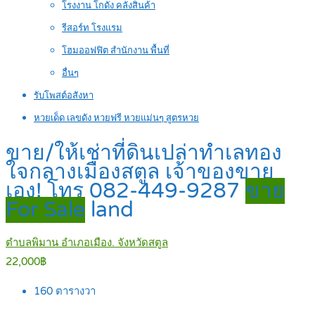
โรงงาน โกดัง คลังสินค้า
รีสอร์ท โรงแรม
โฮมออฟฟิต สำนักงาน พื้นที่
อื่นๆ
รับโพสต์อสังหา
หวยเด็ด เลขดัง หวยฟรี หวยแม่นๆ สูตรหวย
ขาย/ให้เช่าที่ดินเปล่าทำเลทอง
ใจกลางเมืองสตูล เจ้าของขาย
เอง! โทร 082-449-9287
ขาย
For Sale
land
ตำบลพิมาน อำเภอเมือง. จังหวัดสตูล
22,000฿
160
ตารางวา