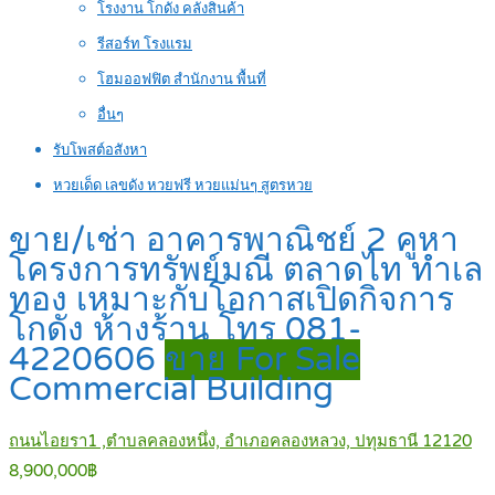
โรงงาน โกดัง คลังสินค้า
รีสอร์ท โรงแรม
โฮมออฟฟิต สำนักงาน พื้นที่
อื่นๆ
รับโพสต์อสังหา
หวยเด็ด เลขดัง หวยฟรี หวยแม่นๆ สูตรหวย
ขาย/เช่า อาคารพาณิชย์ 2 คูหา
โครงการทรัพย์มณี ตลาดไท ทำเล
ทอง เหมาะกับโอกาสเปิดกิจการ
โกดัง ห้างร้าน โทร 081-
4220606
ขาย For Sale
Commercial Building
ถนนไอยรา1 ,ตำบลคลองหนึ่ง, อำเภอคลองหลวง, ปทุมธานี 12120
8,900,000฿