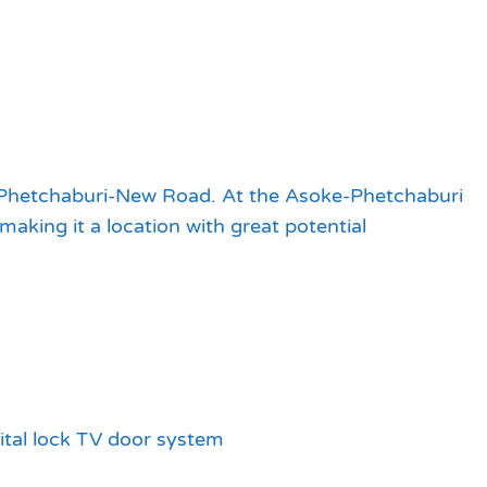
on Phetchaburi-New Road. At the Asoke-Phetchaburi
aking it a location with great potential
igital lock TV door system