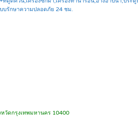
ี่ดูดควัน,เครื่องซักผ้า,เครื่องทำน้ำร้อน,อ่างอาบน้ำ,ประต
ถ,ระบบรักษาความปลอดภัย 24 ชม.
 จังหวัดกรุงเทพมหานคร 10400