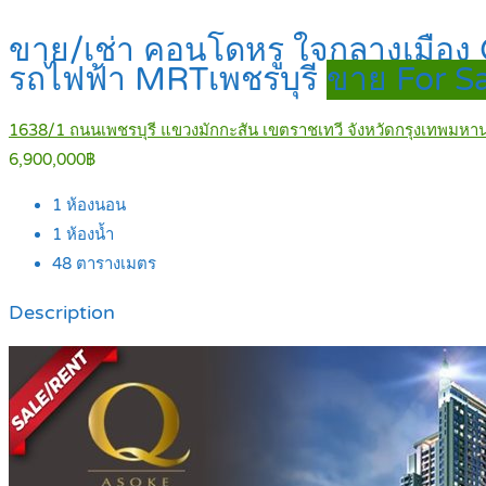
ขาย/เช่า คอนโดหรู ใจกลางเมือง 
รถไฟฟ้า MRTเพชรบุรี
ขาย For S
1638/1 ถนนเพชรบุรี แขวงมักกะสัน เขตราชเทวี จังหวัดกรุงเทพมหา
6,900,000฿
1
ห้องนอน
1
ห้องน้ำ
48
ตารางเมตร
Description