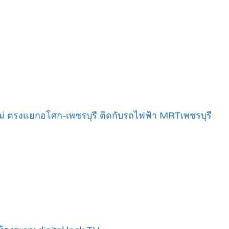
ใหม่ ตรงแยกอโศก-เพชรบุรี ติดกับรถไฟฟ้า MRTเพชรบุรี