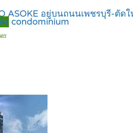
Q ASOKE อยู่บนถนนเพชรบุรี-ตัดให
ale
condominium
นคร