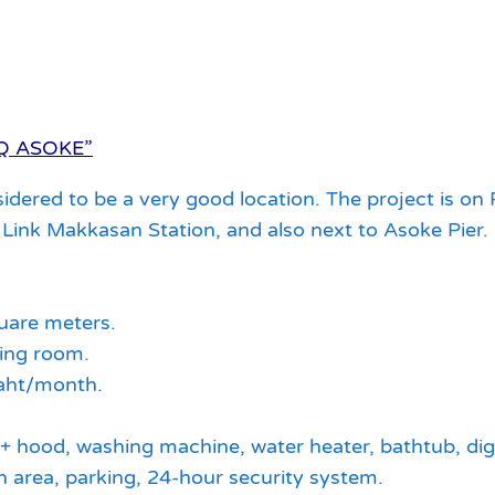
 “Q ASOKE”
nsidered to be a very good location. The project is 
Link Makkasan Station, and also next to Asoke Pier. m
uare meters.
ving room.
baht/month.
tove + hood, washing machine, water heater, bathtub, d
 area, parking, 24-hour security system.