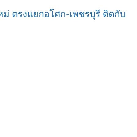
ม่ ตรงแยกอโศก-เพชรบุรี ติดกับ