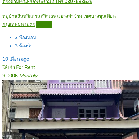
ตรงข้ามเซ็นทรัลพระราม2 โทร 0897683529
หมู่บ้านสินทวีแกรนด์วิลเลจ แขวงท่าข้าม เขตบางขุนเทียน
กรุงเทพมหานคร
Details
3
ห้องนอน
3
ห้องน้ำ
10 เดือน ago
ให้เช่า For Rent
9,000฿
Monthly