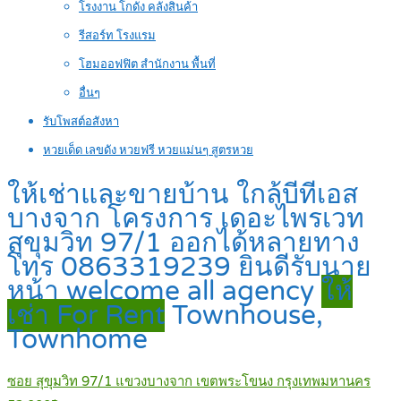
โรงงาน โกดัง คลังสินค้า
รีสอร์ท โรงแรม
โฮมออฟฟิต สำนักงาน พื้นที่
อื่นๆ
รับโพสต์อสังหา
หวยเด็ด เลขดัง หวยฟรี หวยแม่นๆ สูตรหวย
ให้เช่าและขายบ้าน ใกล้บีทีเอส
บางจาก โครงการ เดอะไพรเวท
สุขุมวิท 97/1 ออกได้หลายทาง
โทร 0863319239 ยินดีรับนาย
หน้า welcome all agency
ให้
เช่า For Rent
Townhouse,
Townhome
ซอย สุขุมวิท 97/1 แขวงบางจาก เขตพระโขนง กรุงเทพมหานคร