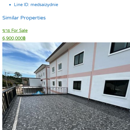
Line ID:
medsaizydnie
Similar Properties
ขาย For Sale
6,900,000฿