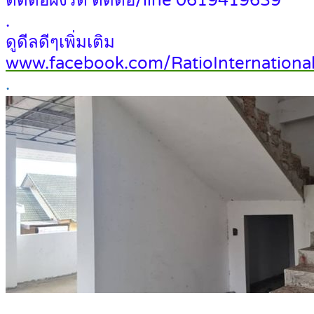
ติดต่อผึ้งรติ ติดต่อ/line 0619419639
.
ดูดีลดีๆเพิ่มเติม
www.facebook.com/RatioInternational
.