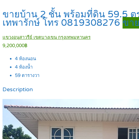
ขายบ้าน 2 ชั้น พร้อมที่ดิน 59.5 ตร
เทพารักษ์ โทร 0819308276
ขาย
แขวงอนุสาวรีย์ เขตบางเขน กรุงเทพมหานคร
9,200,000฿
4
ห้องนอน
4
ห้องน้ำ
59
ตารางวา
Description