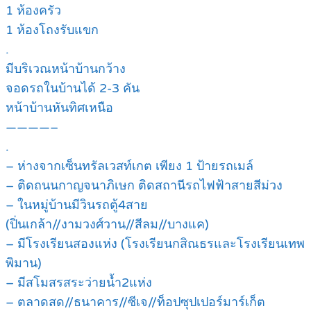
1 ห้องครัว
1 ห้องโถงรับแขก
.
มีบริเวณหน้าบ้านกว้าง
จอดรถในบ้านได้ 2-3 คัน
หน้าบ้านหันทิศเหนือ
————–
.
– ห่างจากเซ็นทรัลเวสท์เกต เพียง 1 ป้ายรถเมล์
– ติดถนนกาญจนาภิเษก ติดสถานีรถไฟฟ้าสายสีม่วง
– ในหมู่บ้านมีวินรถตู้4สาย
(ปิ่นเกล้า//งามวงศ์วาน//สีลม//บางแค)
– มีโรงเรียนสองแห่ง (โรงเรียนกสิณธรและโรงเรียนเทพ
พิมาน)
– มีสโมสรสระว่ายน้ำ2แห่ง
– ตลาดสด//ธนาคาร//ซีเจ//ท็อปซุปเปอร์มาร์เก็ต