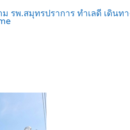
งข้าม รพ.สมุทรปราการ ทำเลดี เด
me