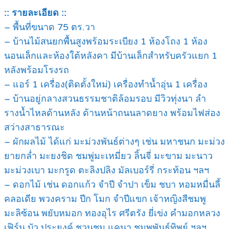
:: รายละเอียด ::
– พื้นที่ขนาด 75 ตร.วา
– บ้านไม้สนยกพื้นสูงพร้อมระเบียง 1 ห้องโถง 1 ห้อง
นอนเล็กและห้องใต้หลังคา มีบ้านเล็กสำหรับครัวแยก 1
หลังพร้อมโรงรถ
– แอร์ 1 เครื่อง(ติดตั้งใหม่) เครื่องทำน้ำอุ่น 1 เครื่อง
– บ้านอยู่กลางสวนธรรมชาติล้อมรอบ มีวิวทุ่งนา ลำ
รางน้ำไหลด้านหลัง ด้านหน้าถนนลาดยาง พร้อมไฟส่อง
สว่างสาธารณะ
– ผักผลไม้ ได้แก่ มะม่วงพันธ์ต่างๆ เช่น มหาชนก มะม่วง
ยายกล่ำ มะยงชิด ชมพู่มะเหมี่ยว ลิ้นจี่ มะขาม มะนาว
มะม่วงเบา มะกรูด ตะลิงปลิง มัลเบอร์รี่ กระท้อน ฯลฯ
– ดอกไม้ เช่น ดอกแก้ว จำปี จำปา เข็ม ชบา หอมหมื่นลี้
คลอเดีย พวงคราม ปีก โมก จำปีแขก เจ้าหญิงสีชมพู
มะลิซ้อน พยับหมอก ทองอุไร ศรีตรัง ยี่เข่ง คำมอกหลวง
เฟิร์น บัว ประยงค์ ชวนชม แคนา ชมพูพันธุ์ทิพย์ ฯลฯ