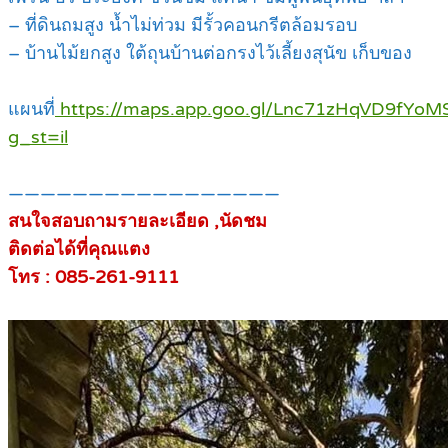
– ที่ดินถมสูง น้ำไม่ท่วม มีรั้วคอนกรีตล้อมรอบ
– บ้านไม้ยกสูง ใต้ถุนบ้านต่อกรงไว้เลี้ยงสุนัข เก็บของ
แผนที่
https://maps.app.goo.gl/Lnc71zHqVD9fYoM
g_st=il
—————————————————
สนใจสอบถามรายละเอียด ,นัดชม
ติดต่อได้ที่คุณแตง
โทร : 085-261-9111