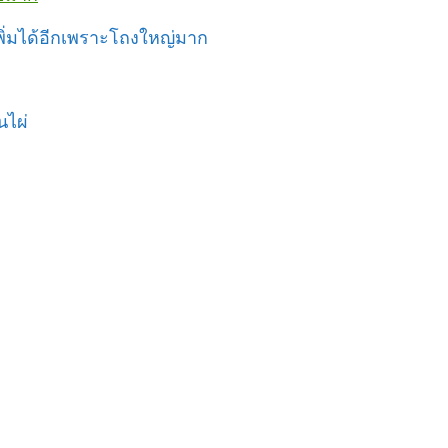
งเพิ่มได้อีกเพราะโถงใหญ่มาก
นไผ่