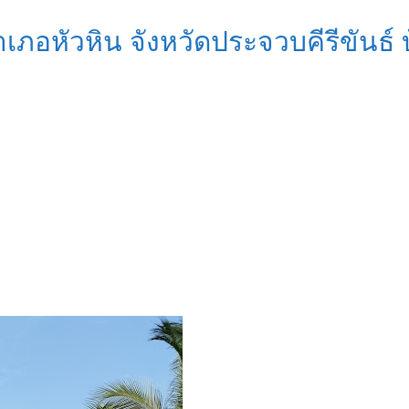
อำเภอหัวหิน จังหวัดประจวบคีรีขั