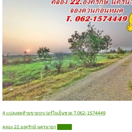
4 แปลงสุดท้ายขายถูกเว่อร์ใจเย็นชวด T.062-1574449
คลอง 22.องครักษ์ นครนายก
Details