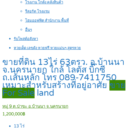
โรงงาน โกดัง คลังสินค้า
รีสอร์ท โรงแรม
โฮมออฟฟิต สำนักงาน พื้นที่
อื่นๆ
รับโพสต์อสังหา
หวยเด็ด เลขดัง หวยฟรี หวยแม่นๆ สูตรหวย
ขายที่ดิน 13ไร่ 63ตรว. อ.บ้านนา
จ.นครนายก ใกล้ โลตัส บิ๊กซี
ถ.เส้นหลัก โทร 089-7411750
เหมาะสำหรับสร้างที่อยู่อาศัย
ขาย
For Sale
land
หมู่ 9 ต.ป่าขะ อ.บ้านนา จ.นครนายก
1,200,000฿
13
ไร่