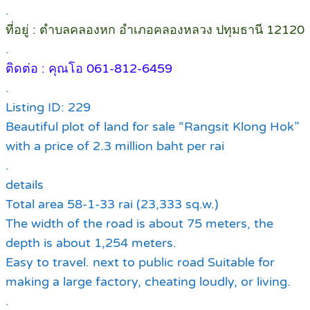
.
ที่อยู่ : ตำบลคลองหก อำเภอคลองหลวง ปทุมธานี 12120
.
ติดต่อ : คุณโอ 061-812-6459
.
Listing ID: 229
Beautiful plot of land for sale “Rangsit Klong Hok”
with a price of 2.3 million baht per rai
.
details
Total area 58-1-33 rai (23,333 sq.w.)
The width of the road is about 75 meters, the
depth is about 1,254 meters.
Easy to travel. next to public road Suitable for
making a large factory, cheating loudly, or living.
.