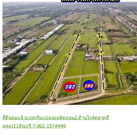
ที่ดินถมแล้วแปลงริมแปลงมุมติดถนน2.ด้านใกล้ตลาดที่
คลอง11ธัญบุรี-T.062-1574449