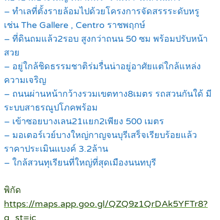
– ทำเลที่ตั้งรายล้อมไปด้วยโครงการจัดสรรระดับหรู
เช่น The Gallere , Centro ราชพฤกษ์
– ที่ดินถมแล้ว2รอบ สูงกว่าถนน 50 ซม พร้อมปรับหน้า
สวย
– อยู่ใกล้ชิดธรรมชาติร่มรื่นน่าอยู่อาศัยแต่ใกล้แหล่ง
ความเจริญ
– ถนนผ่านหน้ากว้างรวมเขตทาง8เมตร รถสวนกันใด้ มี
ระบบสาธรณูปโภคพร้อม
– เข้าซอยบางเลน21แยก2เพียง 500 เมตร
– มอเตอร์เวย์บางใหญ่กาญจนบุรีเสร็จเรียบร้อยแล้ว
ราคาประเมินแบงค์ 3.2ล้าน
– ใกล้สวนทุเรียนที่ใหญ่ที่สุดเมืองนนทบุรี
พิกัด
https://maps.app.goo.gl/QZQ9z1QrDAk5YFTr8?
g_st=ic