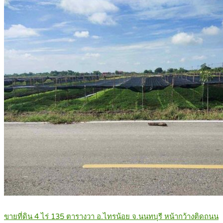
ขายที่ดิน 4 ไร่ 135 ตารางวา อ.ไทรน้อย จ.นนทบุรี หน้ากว้างติดถนน