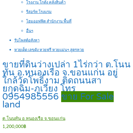
โรงงาน โกดัง คลังสินค้า
รีสอร์ท โรงแรม
โฮมออฟฟิต สำนักงาน พื้นที่
อื่นๆ
รับโพสต์อสังหา
หวยเด็ด เลขดัง หวยฟรี หวยแม่นๆ สูตรหวย
ขายที่ดินว่างเปล่า 1ไร่กว่า ต.โนน
ทัน อ.หนองเรือ จ.ขอนแก่น อยู่
ใกล้วัดโพธิ์งาม ติดถนนสา
ยกุดฉิม-ภูเวียง โทร
0954985556
ขาย For Sale
land
ต.โนนทัน อ.หนองเรือ จ.ขอนแก่น
1,200,000฿