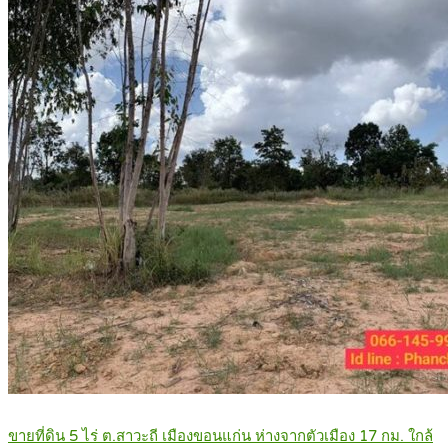
ขายที่ดิน 5 ไร่ ต.สาวะถี เมืองขอนแก่น ห่างจากตัวเมือง 17 กม. ใกล้