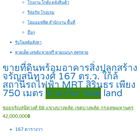
โรงงาน โกดัง คลังสินค้า
รีสอร์ท โรงแรม
โฮมออฟฟิต สำนักงาน พื้นที่
อื่นๆ
รับโพสต์อสังหา
หวยเด็ด เลขดัง หวยฟรี หวยแม่นๆ สูตรหวย
ขายที่ดินพร้อมอาคารสิ่งปลูกสร้าง
จรัญสนิทวงศ์ 167 ตร.ว. ใกล้
สถานีรถไฟฟ้า MRT สิรินธร เพียง
750 เมตร
ขาย For Sale
land
ซอยจรัญสนิทวงศ์ 68 แขวงบางพลัด เขตบางพลัด กรุงเทพมหานคร
42,000,000฿
167
ตารางวา