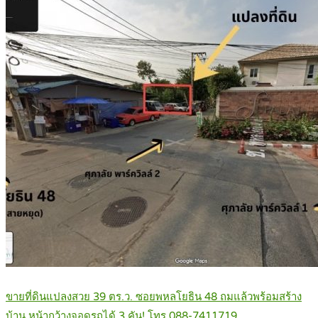
ขายที่ดินแปลงสวย 39 ตร.ว. ซอยพหลโยธิน 48 ถมแล้วพร้อมสร้าง
บ้าน หน้ากว้างจอดรถได้ 3 คัน! โทร 088-7411719