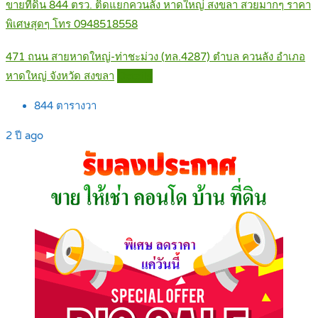
ขายที่ดิน 844 ตรว. ติดแยกควนลัง หาดใหญ่ สงขลา สวยมากๆ ราคา
พิเศษสุดๆ โทร 0948518558
471 ถนน สายหาดใหญ่-ท่าชะม่วง (ทล.4287) ตำบล ควนลัง อำเภอ
หาดใหญ่ จังหวัด สงขลา
Details
844
ตารางวา
2 ปี ago