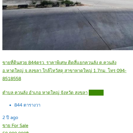
ขายที่ดินสวย 844ตรว. ราคาพิเศษ ติดสี่แยกควนลัง ต.ควนลัง
อ.หาดใหญ่ จ.สงขลา ใกล้ไทวัสดุ สาขาหาดใหญ่ 1.7กม. โทร 094-
8518558
ตำบล ควนลัง อำเภอ หาดใหญ่ จังหวัด สงขลา
Details
844
ตารางวา
2 ปี ago
ขาย For Sale