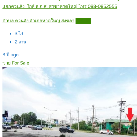
แยกควนลัง ใกล้ ธ.ก.ส. สาขาหาดใหญ่ โทร 088-0852555
ตำบล ควนลัง อำเภอหาดใหญ่ สงขลา
Details
3
ไร่
2
งาน
3 ปี ago
ขาย For Sale