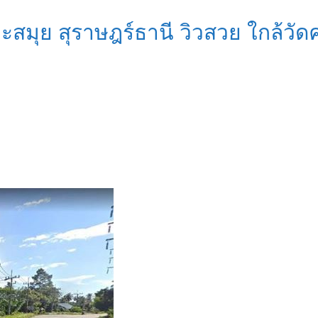
ะสมุย สุราษฎร์ธานี วิวสวย ใกล้ว