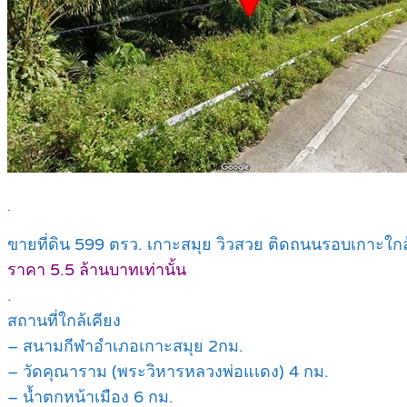
.
ขายที่ดิน 599 ตรว. เกาะสมุย วิวสวย ติดถนนรอบเกาะใก
ราคา 5.5 ล้านบาทเท่านั้น
.
สถานที่ใกล้เคียง
– สนามกีฬาอำเภอเกาะสมุย 2กม.
– วัดคุณาราม (พระวิหารหลวงพ่อแเดง) 4 กม.
– น้ำตกหน้าเมือง 6 กม.