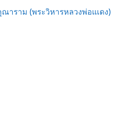
ัดคุณาราม (พระวิหารหลวงพ่อแเดง)