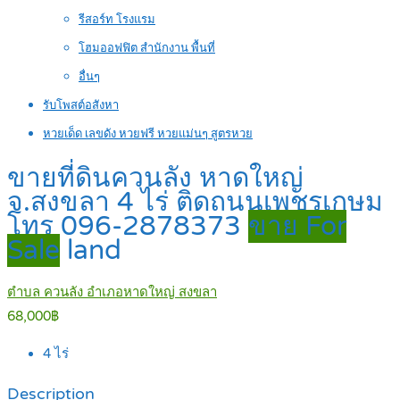
รีสอร์ท โรงแรม
โฮมออฟฟิต สำนักงาน พื้นที่
อื่นๆ
รับโพสต์อสังหา
หวยเด็ด เลขดัง หวยฟรี หวยแม่นๆ สูตรหวย
ขายที่ดินควนลัง หาดใหญ่
จ.สงขลา 4 ไร่ ติดถนนเพชรเกษม
โทร 096-2878373
ขาย For
Sale
land
ตำบล ควนลัง อำเภอหาดใหญ่ สงขลา
68,000฿
4
ไร่
Description