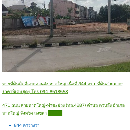
ขายที่ดินติดสี่แยกควนลัง หาดใหญ่ เนื้อที่ 844 ตรว. ที่ดินสวยมากๆ
ราคาพิเศษสุดๆ โทร 094-8518558
471 ถนน สายหาดใหญ่-ท่าชะม่วง (ทล.4287) ตำบล ควนลัง อำเภอ
หาดใหญ่ จังหวัด สงขลา
Details
844
ตารางวา