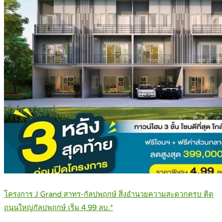
โครงการ J Grand สาทร-กัลปพฤกษ์ สิ่งอำนวยความสะดวกครบ ติด
ถนนใหญ่กัลปพฤกษ์ เริ่ม 4.99 ลบ.*