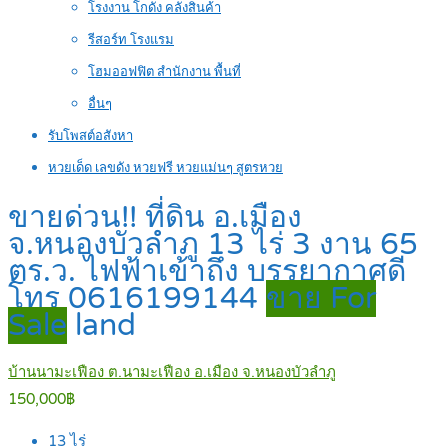
โรงงาน โกดัง คลังสินค้า
รีสอร์ท โรงแรม
โฮมออฟฟิต สำนักงาน พื้นที่
อื่นๆ
รับโพสต์อสังหา
หวยเด็ด เลขดัง หวยฟรี หวยแม่นๆ สูตรหวย
ขายด่วน!! ที่ดิน อ.เมือง
จ.หนองบัวลำภู 13 ไร่ 3 งาน 65
ตร.ว. ไฟฟ้าเข้าถึง บรรยากาศดี
โทร 0616199144
ขาย For
Sale
land
บ้านนามะเฟือง ต.นามะเฟือง อ.เมือง จ.หนองบัวลำภู
150,000฿
13
ไร่