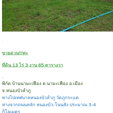
.
ขายด่วน!!!ค่ะ
ที่ดิน 13 ไร่ 3 งาน 65 ตารางวา
.
พิกัด บ้านนามะเฟือง ต.นามะเฟือง อ.เมือง
จ.หนองบัวลำภู
ทางไปเทศบาลหนองบัวลำภู วัดภูกระแต
ห่างจากถนนหลัก หนองบัว-โนนสัง ประมาณ 3-4
กิโลเมตร