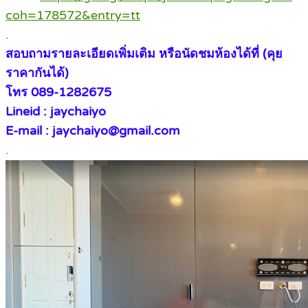
coh=178572&entry=tt
.
สอบถามรายละเอียดเพิ่มเติม หรือนัดชมห้องได้ที่ (คุย
ราคากันได้)
โทร 089-1282675
Lineid : jaychaiyo
E-mail : jaychaiyo@gmail.com
.