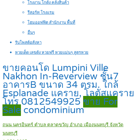
โรงงาน โกดัง คลังสินค้า
รีสอร์ท โรงแรม
โฮมออฟฟิต สำนักงาน พื้นที่
อื่นๆ
รับโพสต์อสังหา
หวยเด็ด เลขดัง หวยฟรี หวยแม่นๆ สูตรหวย
ขายคอนโด Lumpini Ville
Nakhon In-Reverview ชั้น7
อาคารB ขนาด 34 ตรม. ใกล้
Esplanade แคราย, โลตัสแคราย
โทร 0812549925
ขาย For
Sale
condominium
ถนน นครอินทร์ ตำบล ตลาดขวัญ อำเภอ เมืองนนทบุรี จังหวัด
นนทบุรี