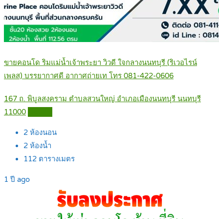
ขายคอนโด ริมแม่น้ำเจ้าพระยา วิวดี ใจกลางนนทบุรี (ริเวอไรน์
เพลส) บรรยากาศดี อากาศถ่ายเท โทร 081-422-0606
167 ถ. พิบูลสงคราม ตำบลสวนใหญ่ อำเภอเมืองนนทบุรี นนทบุรี
11000
Details
2
ห้องนอน
2
ห้องน้ำ
112
ตารางเมตร
1 ปี ago