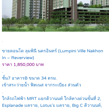
.
ขายคอนโด ลุมพินี นครอินทร์ (Lumpini Ville Nakhon
In – Reverview)
ราคา 1,850,000 บาท
.
ชั้น7 อาคารB ขนาด 34 ตรม.
เข้าสระว่ายน้ำ ฟิตเนส จากระเบียง ส่วนตัว
.
ใกล้รถไฟฟ้า MRT แยกติวานนท์ ใกล้ทางด่วนขั้นที่ 2,
Esplanade แคราย, Lotus’s แคราย, Big C ติวานนท์,