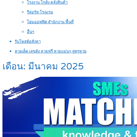
โรงงาน โกดัง คลังสินค้า
รีสอร์ท โรงแรม
โฮมออฟฟิต สำนักงาน พื้นที่
อื่นๆ
รับโพสต์อสังหา
หวยเด็ด เลขดัง หวยฟรี หวยแม่นๆ สูตรหวย
เดือน:
มีนาคม 2025