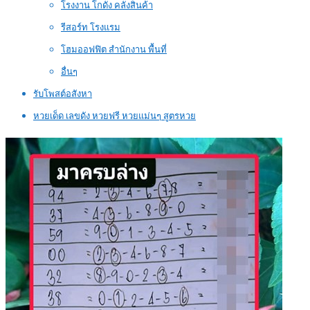
โรงงาน โกดัง คลังสินค้า
รีสอร์ท โรงแรม
โฮมออฟฟิต สำนักงาน พื้นที่
อื่นๆ
รับโพสต์อสังหา
หวยเด็ด เลขดัง หวยฟรี หวยแม่นๆ สูตรหวย