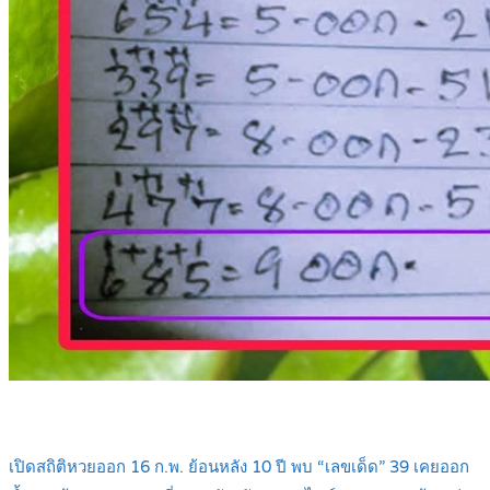
เปิดสถิติหวยออก 16 ก.พ. ย้อนหลัง 10 ปี พบ “เลขเด็ด” 39 เคยออก